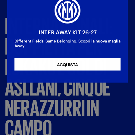
INTERNAZIONALI:
INTER AWAY KIT 26-27
DOPPIETTA
PER
Different Fields. Same Belonging. Scopri la nuova maglia
Away.
LUKAKU
E
GOL
DI
ACQUISTA
ASLLANI,
CINQUE
NERAZZURRI
IN
CAMPO