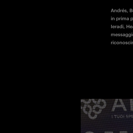
Andrés, Bu
in prima p
Ieradi, H
messaggio 
riconoscim