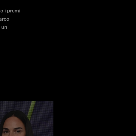
 i premi 
arco 
 un 