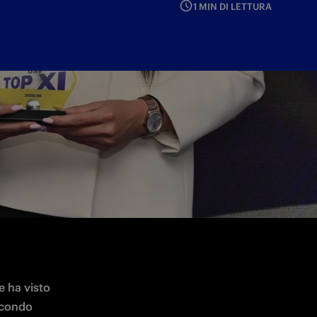
1 MIN DI LETTURA
ght, organizzato da Serie A Women e
 ha visto 
econdo 