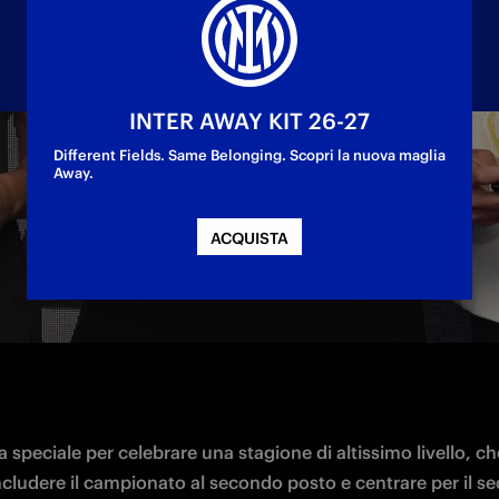
INTER AWAY KIT 26-27
Different Fields. Same Belonging. Scopri la nuova maglia
Away.
a durante l'evento Athora Game On-All Stars Ni
 e Wullaert le calciatrici nerazzurre premiate
ACQUISTA
 speciale per celebrare una stagione di altissimo livello, che
ncludere il campionato al secondo posto e centrare per il s