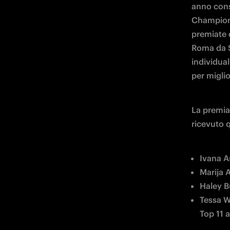
anno cons
Champions
premiate 
Roma da Se
individual
per miglio
La premia
ricevuto 
Ivana A
Marija A
Haley B
Tessa W
Top 11 