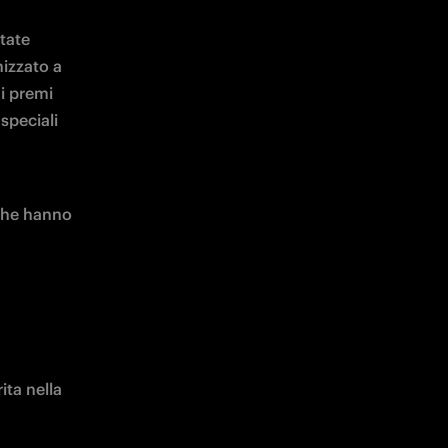
ate 
izzato a 
i premi 
speciali 
che hanno 
ta nella 