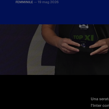
—
19 mag 2026
FEMMINILE
La premiazione è andata in scena a Rom
Athora Italia: Milinkovic, Andrés, Bugeja
Una serata
l'Inter co