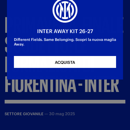
PRIMAVERA,
FINALE
INTER AWAY KIT 26-27
SCUDETTO:
LE
Different Fields. Same Belonging. Scopri la nuova maglia
Away.
FORMAZIONI
DI
ACQUISTA
FIORENTINA
-
INTER
—
30 mag 2025
SETTORE GIOVANILE