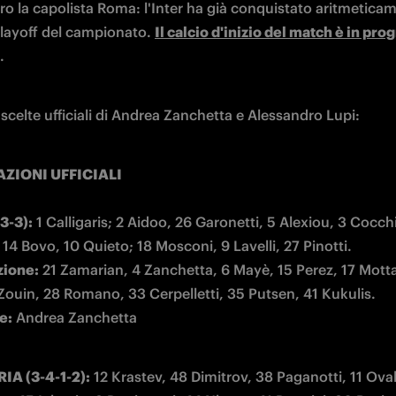
tro la capolista Roma: l'Inter ha già conquistato aritmetica
playoff del campionato. 
Il calcio d'inizio del match è in pr
.
scelte ufficiali di Andrea Zanchetta e Alessandro Lupi:
ZIONI UFFICIALI

3-3):
 1 Calligaris; 2 Aidoo, 26 Garonetti, 5 Alexiou, 3 Cocchi;
zione:
 21 Zamarian, 4 Zanchetta, 6 Mayè, 15 Perez, 17 Motta,
e:
 Andrea Zanchetta
A (3-4-1-2):
 12 Krastev, 48 Dimitrov, 38 Paganotti, 11 Ovall