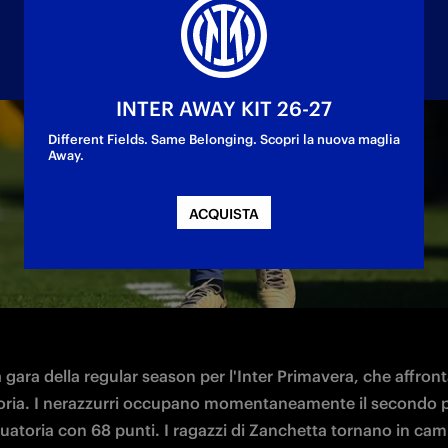
INTER AWAY KIT 26-27
Different Fields. Same Belonging. Scopri la nuova maglia
Away.
 per il match valido per la 37ª giornata di camp
ACQUISTA
gara della regular season per l'Inter Primavera, che affronta
ria. I nerazzurri occupano momentaneamente il secondo p
duatoria con 68 punti. I ragazzi di Zanchetta tornano in ca