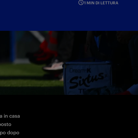
1 MIN DI LETTURA
ionato
 in casa 
osto 
mpo dopo 