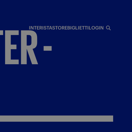
I
TER
-
INTERISTA
STORE
BIGLIETTI
LOGIN