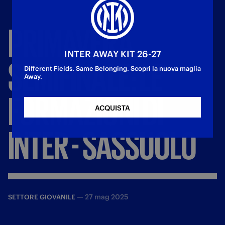
PRIMAVERA,
INTER AWAY KIT 26-27
SEMIFINALE:
LE
Different Fields. Same Belonging. Scopri la nuova maglia
Away.
FORMAZIONI
DI
ACQUISTA
INTER
-
SASSUOLO
—
27 mag 2025
SETTORE GIOVANILE