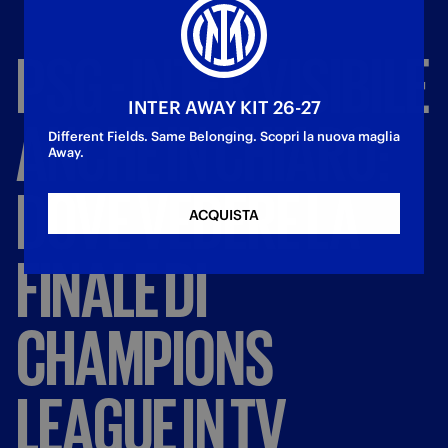
PSG
-
INTER
VISIBILE
INTER AWAY KIT 26-27
ANCHE
IN
CHIARO:
Different Fields. Same Belonging. Scopri la nuova maglia
Away.
DOVE
VEDERE
LA
ACQUISTA
FINALE
DI
CHAMPIONS
LEAGUE
IN
TV