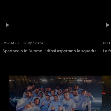
—
28 apr 2024
IM2STARS
CEL
Spettacolo in Duomo: i tifosi aspettano la squadra
La f