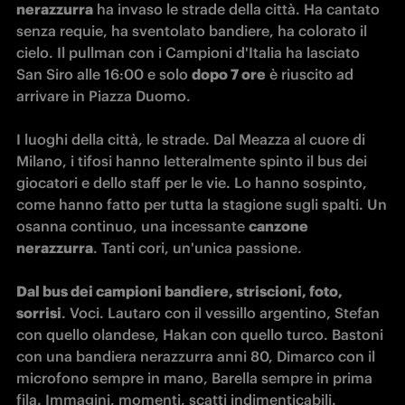
nerazzurra
 ha invaso le strade della città. Ha cantato 
senza requie, ha sventolato bandiere, ha colorato il 
cielo. Il pullman con i Campioni d'Italia ha lasciato 
San Siro alle 16:00 e solo 
dopo 7 ore
 è riuscito ad 
arrivare in Piazza Duomo.

I luoghi della città, le strade. Dal Meazza al cuore di 
Milano, i tifosi hanno letteralmente spinto il bus dei 
giocatori e dello staff per le vie. Lo hanno sospinto, 
come hanno fatto per tutta la stagione sugli spalti. Un 
osanna continuo, una incessante 
canzone 
nerazzurra
. Tanti cori, un'unica passione.

Dal bus dei campioni bandiere, striscioni, foto, 
sorrisi
. Voci. Lautaro con il vessillo argentino, Stefan 
con quello olandese, Hakan con quello turco. Bastoni 
con una bandiera nerazzurra anni 80, Dimarco con il 
microfono sempre in mano, Barella sempre in prima 
fila. Immagini, momenti, scatti indimenticabili. 
