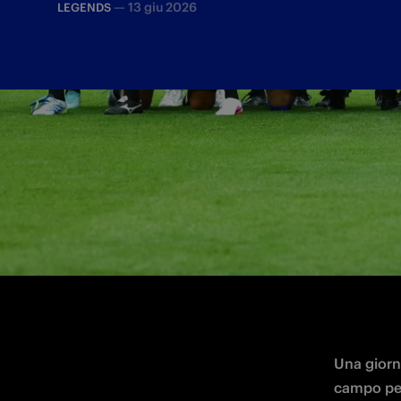
—
13 giu 2026
LEGENDS
Il Real Madrid Leyendas ha vinto 2-1 cont
meravigliosa
Una giorna
campo per