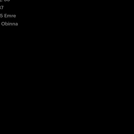
7 
(5 Emre 
1 Obinna 