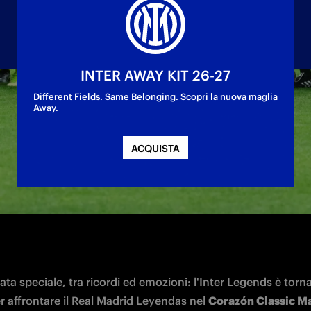
INTER AWAY KIT 26-27
Different Fields. Same Belonging. Scopri la nuova maglia
Away.
ro l'Inter Legends nella partita giocata al Bern
ACQUISTA
ta speciale, tra ricordi ed emozioni: l'Inter Legends è tornat
 affrontare il Real Madrid Leyendas nel 
Corazón Classic Ma