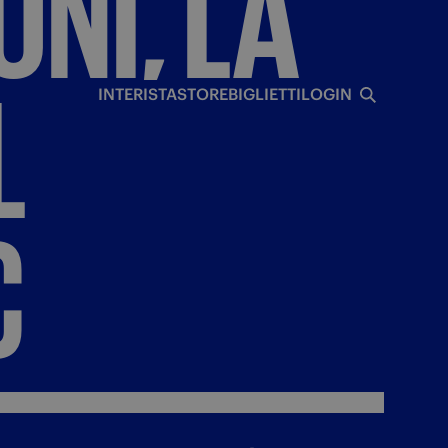
ONI,
LA
I
L
INTERISTA
STORE
BIGLIETTI
LOGIN
C