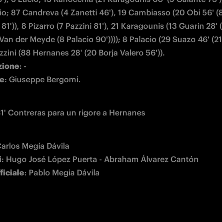
o; 87 Candreva (4 Zanetti 46'), 19 Cambiasso (20 Obi 56' (8
1')), 8 Pizarro (7 Pazzini 81'), 21 Karagounis (13 Guarin 28' 
 Van der Meyde (8 Palacio 90')))); 8 Palacio (29 Suazo 46' (2
zione
re
: Giuseppe Bergomi.
 41' Contreras para un rigore a Hernanes
i
ficiale
: Pablo Megia Dávila