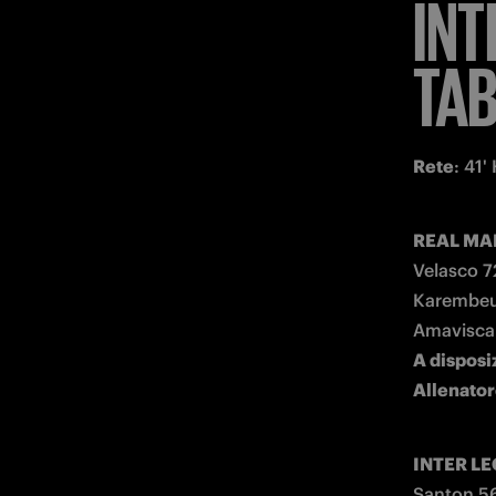
INT
TAB
Rete
: 41'
REAL MAD
Velasco 72
Karembeu (
A disposi
Allenato
INTER LE
Santon 56'