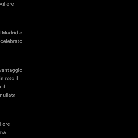
gliere 
 
 Madrid e 
celebrato 
vantaggio 
 rete il 
il 
nullata 
iere 
ma 