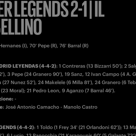
ER LEGENDS 2-1 | IL
ELLINO
 Hernanes (I), 70' Pepe (R), 76' Barral (R)
RID LEYENDAS (4-4-2)
: 1 Contreras (13 Bizzarri 50'); 2 Sal
'), 3 Pepe (24 Granero 90'), 19 Sanz, 12 Ivan Campo (4 A. Ga
27 Nunez 52'), 24 Makelele (6 Milla 81'), 24 Granero (6 Tebar
zione:
re
: José Antonio Camacho - Manolo Castro 
GENDS (4-4-2)
: 1 Toldo (1 Frey 34' (21 Orlandoni 62')); 13 M
), 6 Lucio, 13 Ranocchia (21 Karagounis 60' (5 Galante 73'))