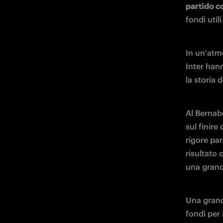
partido c
fondi util
In un'atmo
Inter hann
la storia 
Al Bernabé
sul finire
rigore par
risultato 
una grand
Una grande
fondi per 