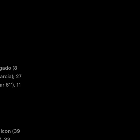
gado (8 
rcia); 27 
 61'), 11 
aicon (39 
, 33 