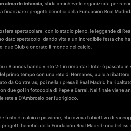
on alma de infancia
, sfida amichevole organizzata per racco
i a finanziare i progetti benefici della Fundación Real Madrid.
sfera spettacolare, con lo stadio pieno, le leggende di Real
o dato spettacolo, dando vita a un'incredibile festa che ha 
dei due Club e onorato il mondo del calcio.
u i Blancos hanno vinto 2-1 in rimonta: l'Inter è passata in 
 del primo tempo con una rete di Hernanes, abile a ribattere in
ato da Contreras, poi nella ripresa il Real Madrid ha ribaltato 
con due gol in fotocopia di Pepe e Barral. Nel finale viene an
e rete a D'Ambrosio per fuorigioco.
 festa di calcio e passione, che aveva l'obiettivo di raccogl
i progetti benefici della 
Fundación Real Madrid: una bellissi