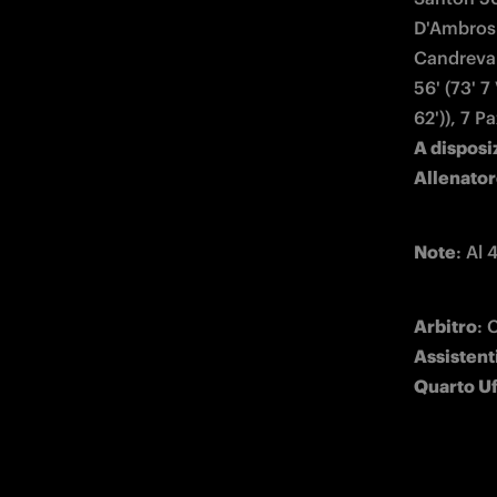
D'Ambrosi
Candreva 8
56' (73' 7
A disposi
Allenato
Note
: Al
Arbitro
Assistent
Quarto Uf