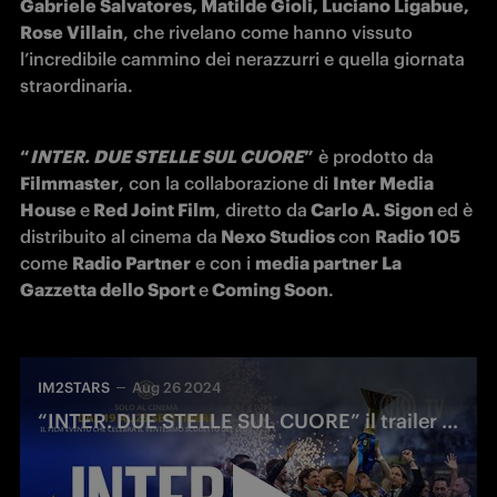
Gabriele Salvatores, Matilde Gioli, Luciano Ligabue, 
Rose Villain
, che rivelano come hanno vissuto 
l’incredibile cammino dei nerazzurri e quella giornata 
straordinaria.
“
INTER. DUE STELLE SUL CUORE
”
 è prodotto da 
Filmmaster
, con la collaborazione di 
Inter Media 
House 
e
 Red Joint Film
, diretto da
 Carlo A. Sigon 
ed è 
distribuito al cinema da
 Nexo Studios 
con 
Radio 105 
come 
Radio Partner
 e con i 
media partner La 
Gazzetta dello Sport 
e
 Coming Soon
. 
IM2STARS
Aug 26 2024
“INTER. DUE STELLE SUL CUORE” il trailer ufficiale