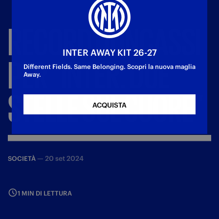
RECORD
DI
INCASSI
INTER AWAY KIT 26-27
PER
"INTER.
DUE
Different Fields. Same Belonging. Scopri la nuova maglia
Away.
STELLE
SUL
CUORE"
ACQUISTA
—
20 set 2024
SOCIETÀ
1 MIN DI LETTURA