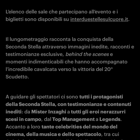
L’elenco delle sale che partecipano all’evento e i 
biglietti sono disponibili su 
interduestellesulcuore.it
.
Il lungometraggio racconta la conquista della 
Seconda Stella attraverso immagini inedite, racconti e 
testimonianze esclusive, 
behind the scenes
 e 
momenti indimenticabili che hanno accompagnato 
l’incredibile cavalcata verso la vittoria del 20° 
Scudetto.
A guidare gli spettatori ci sono 
tutti i protagonisti 
della Seconda Stella, con testimonianze e contenuti 
inediti
: da
 Mister Inzaghi 
a
 tutti gli eroi nerazzurri 
scesi in campo
, dal
 Top Management 
a
 Legends
.
Accanto a loro 
tante celebrities del mondo del 
cinema, della musica e dello spettacolo
, tra cui 