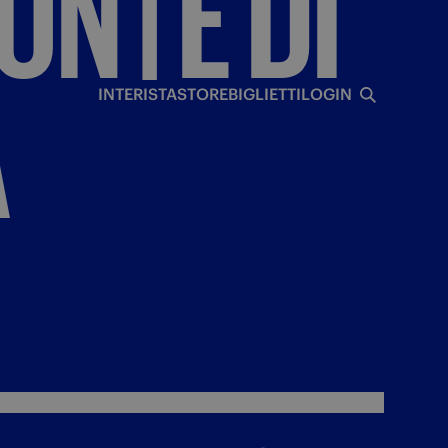
ON
|
È
DI
I
A
INTERISTA
STORE
BIGLIETTI
LOGIN