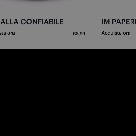
PALLA GONFIABILE
IM PAPER
sta ora
Acquista ora
€6,99