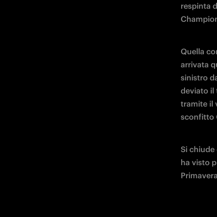
respinta d
Champions
Quella con
arrivata q
sinistro d
deviato il
tramite il
sconfitto 
Si chiude 
ha visto p
Primavera