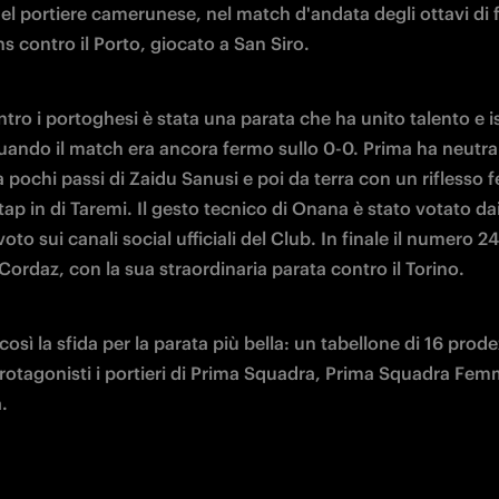
el portiere camerunese, nel match d'andata degli ottavi di fi
 contro il Porto, giocato a San Siro. 
tro i portoghesi è stata una parata che ha unito talento e is
uando il match era ancora fermo sullo 0-0. Prima ha neutrali
a pochi passi di Zaidu Sanusi e poi da terra con un riflesso fe
 tap in di Taremi. Il gesto tecnico di Onana è stato votato dai 
 voto sui canali social ufficiali del Club. In finale il numero 24
Cordaz, con la sua straordinaria parata contro il Torino. 
così la sfida per la parata più bella: un tabellone di 16 prode
rotagonisti i portieri di Prima Squadra, Prima Squadra Femmi
. 