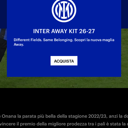
INTER AWAY KIT 26-27
Different Fields. Same Belonging. Scopri la nuova maglia
Away.
votata dai tifosi nerazzurri come la più della st
ACQUISTA
 Onana la parata più bella della stagione 2022/23, anzi la d
vincere il premio della migliore prodezza tra i pali è stata la 