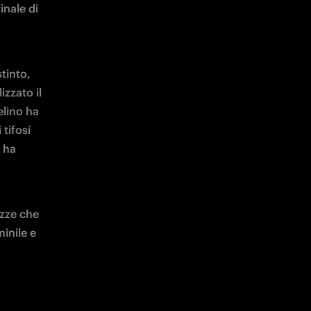
nale di 
tinto, 
zzato il 
lino ha 
tifosi 
 ha 
zze che 
nile e 