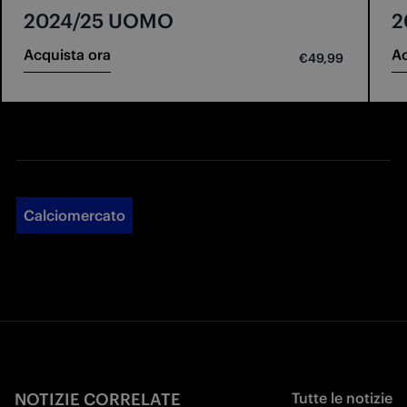
2024/25 UOMO
2
Acquista ora
Ac
€49,99
Calciomercato
NOTIZIE CORRELATE
Tutte le notizie