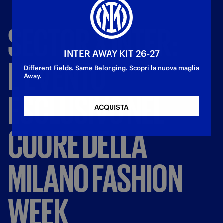
SECTOR
X
INTER:
INTER AWAY KIT 26-27
L'EVENTO
Different Fields. Same Belonging. Scopri la nuova maglia
Away.
ESCLUSIVO
NEL
ACQUISTA
CUORE
DELLA
MILANO
FASHION
WEEK