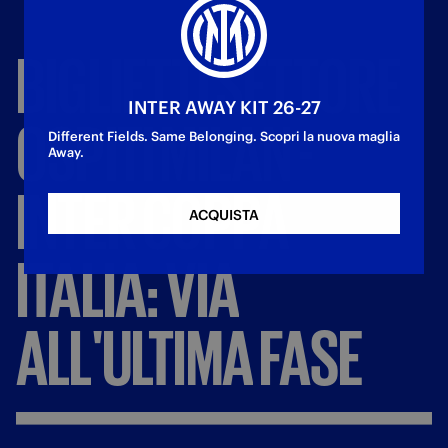
BIGLIETTI
SETTORE
INTER AWAY KIT 26-27
OSPITI
MILAN
-
Different Fields. Same Belonging. Scopri la nuova maglia
Away.
INTER
COPPA
ACQUISTA
ITALIA:
VIA
ALL'ULTIMA
FASE