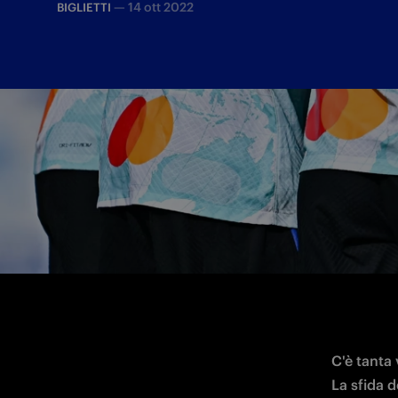
—
14 ott 2022
BIGLIETTI
Dopo la pausa per le nazionali il campio
Sesto San Giovanni
C'è tanta 
La sfida de