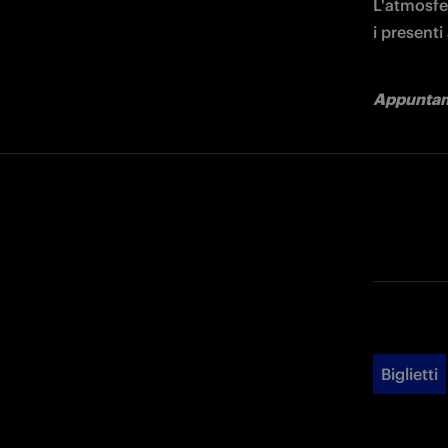
L'atmosfer
i presenti
Appuntame
Biglietti