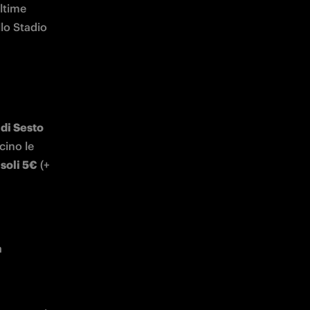
ltime 
lo Stadio 
di Sesto 
cino le 
 soli 5€
 (+ 
 