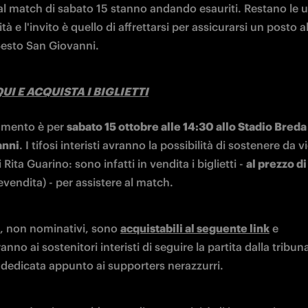
al match di sabato 15 stanno andando esauriti. Restano le u
ità e l'invito è quello di affrettarsi per assicurarsi un posto al
Sesto San Giovanni.
UI E ACQUISTA I BIGLIETTI
mento è per 
sabato 15 ottobre alle 14:30 allo Stadio Breda 
anni
. I tifosi interisti avranno la possibilità di sostenere da vi
 Rita Guarino: sono infatti in vendita i biglietti - 
al prezzo di
evendita) - per assistere al match.
i, non nominativi, sono 
acquistabili al seguente link
 e 
nno ai sostenitori interisti di seguire la partita dalla tribuna
 dedicata appunto ai supporters nerazzurri.