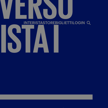
VERSO
I
ISTA
I
INTERISTA
STORE
BIGLIETTI
LOGIN