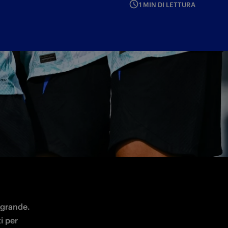
1 MIN DI LETTURA
sabato 15 alle 14:30 allo Stadio Breda di
 grande. 
i per 