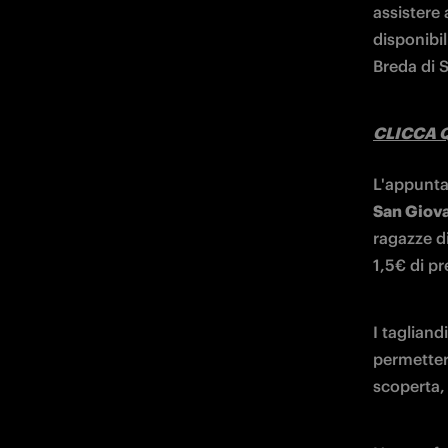
assistere 
disponibil
Breda di 
CLICCA Q
L'appunta
San Giov
ragazze di
1,5€ di pr
I tagliand
permettera
scoperta,