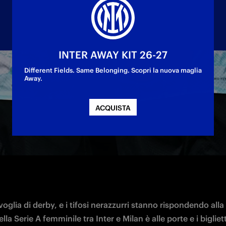
INTER AWAY KIT 26-27
Different Fields. Same Belonging. Scopri la nuova maglia
Away.
nato ricomincerà con Inter-Milan, in programma 
ACQUISTA
voglia di derby, e i tifosi nerazzurri stanno rispondendo alla
lla Serie A femminile tra Inter e Milan è alle porte e i bigliett