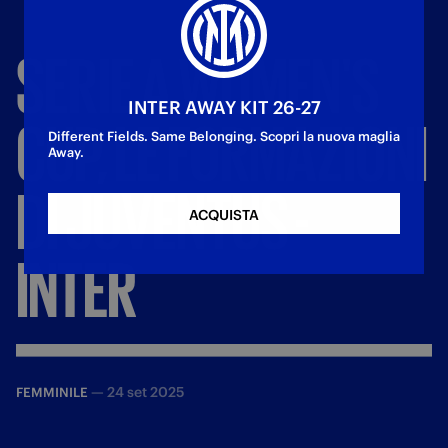
SERIE
A
WOMEN'S
INTER AWAY KIT 26-27
CUP,
LE
FORMAZIONI
Different Fields. Same Belonging. Scopri la nuova maglia
Away.
DI
JUVENTUS
-
ACQUISTA
INTER
—
24 set 2025
FEMMINILE