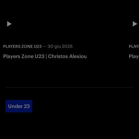
—
30 giu 2026
PLAYERS ZONE U23
PLAY
Players Zone U23 | Christos Alexiou
Play
Under 23