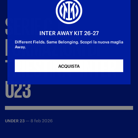
SERIE
C,
LE
INTER AWAY KIT 26-27
FORMAZIONI
DI
Different Fields. Same Belonging. Scopri la nuova maglia
Away.
TRIESTINA
-
INTER
ACQUISTA
U23
—
8 feb 2026
UNDER 23