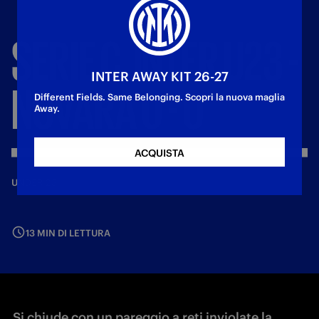
SERIE
C,
INTER
U23
-
INTER AWAY KIT 26-27
NOVARA
0
-
0
Different Fields. Same Belonging. Scopri la nuova maglia
Away.
ACQUISTA
—
4 gen 2026
UNDER 23
13 MIN DI LETTURA
Si chiude con un pareggio a reti inviolate la