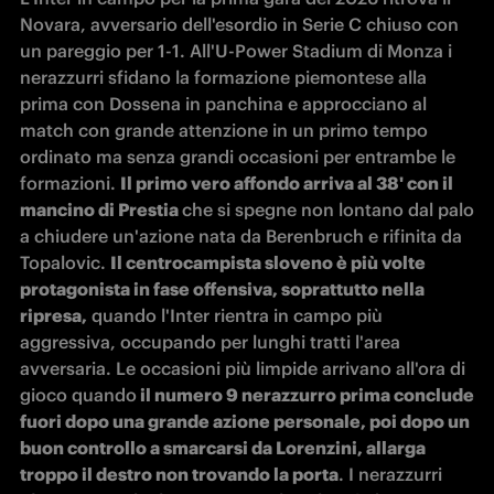
Novara, avversario dell'esordio in Serie C chiuso con 
un pareggio per 1-1. All'U-Power Stadium di Monza i 
nerazzurri sfidano la formazione piemontese alla 
prima con Dossena in panchina e approcciano al 
match con grande attenzione in un primo tempo 
ordinato ma senza grandi occasioni per entrambe le 
formazioni. 
Il primo vero affondo arriva al 38' con il 
mancino di Prestia 
che si spegne non lontano dal palo 
a chiudere un'azione nata da Berenbruch e rifinita da 
Topalovic. 
Il centrocampista sloveno è più volte 
protagonista in fase offensiva, soprattutto nella 
ripresa,
 quando l'Inter rientra in campo più 
aggressiva, occupando per lunghi tratti l'area 
avversaria. Le occasioni più limpide arrivano all'ora di 
gioco quando
 il numero 9 nerazzurro prima conclude 
fuori dopo una grande azione personale, poi dopo un 
buon controllo a smarcarsi da Lorenzini, allarga 
troppo il destro non trovando la porta
. I nerazzurri 