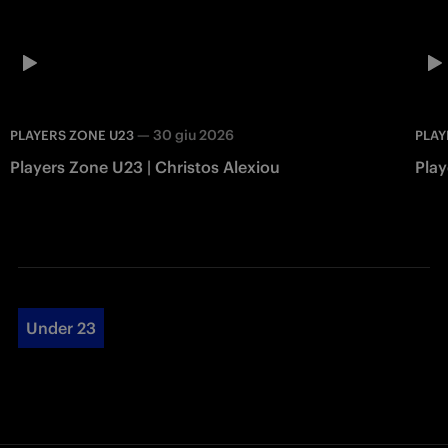
—
30 giu 2026
PLAYERS ZONE U23
PLAY
Players Zone U23 | Christos Alexiou
Play
Under 23