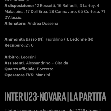
A disposizione
: 12 Rossetti, 16 Raffaelli, 3 Lartey, 4 
Malaspina, 17 Dell'Erba, 28 Cannavaro, 65 Cortese, 71 
Allenatore
: Andrea Dossena 
Ammoniti: 
Recupero: 
2'; 6'
Arbitro:
Assistenti
Quarto ufficiale:
Operatore FVS:
 Manzini
INTER U23-NOVARA | LA PARTITA
L'Inter in campo per la prima gara del 2026 ritrova il 