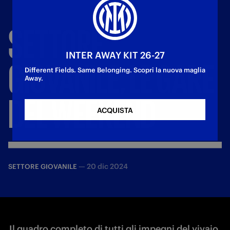
SETTORE
INTER AWAY KIT 26-27
GIOVANILE,
LE
GARE
Different Fields. Same Belonging. Scopri la nuova maglia
Away.
DEL
WEEKEND
ACQUISTA
—
20 dic 2024
SETTORE GIOVANILE
Il quadro completo di tutti gli impegni del vivaio