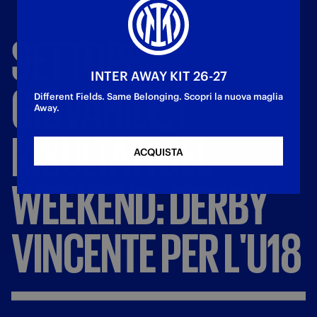
SETTORE
INTER AWAY KIT 26-27
GIOVANILE,
I
Different Fields. Same Belonging. Scopri la nuova maglia
Away.
RISULTATI
DEL
ACQUISTA
WEEKEND:
DERBY
VINCENTE
PER
L'U18