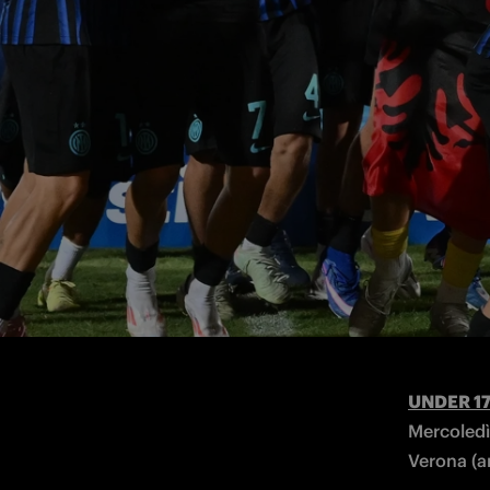
UNDER 1
Finale Pla
Inter Cam
Playoff, s
Reti: 29' 
UNDER 1
Mercoledì 
Verona (a