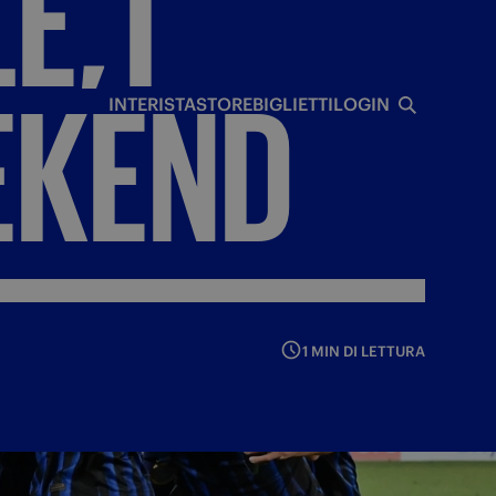
E,
I
I
EKEND
INTERISTA
STORE
BIGLIETTI
LOGIN
1 MIN DI LETTURA