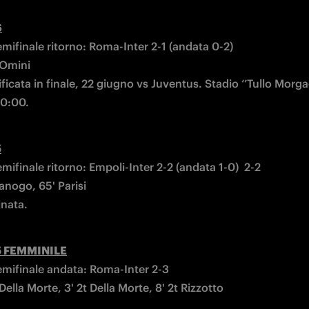
6
emifinale ritorno: Roma-Inter 2-1 (andata 0-2)

 Omini 

ificata in finale, 22 giugno vs Juventus. Stadio ‘’Tullo Morgagn
20:00.
5
emifinale ritorno: Empoli-Inter 2-2 (andata 1-0)  2-2

anogo, 65' Parisi 

inata.
5 FEMMINILE
emifinale andata: Roma-Inter 2-3

t Della Morte, 3' 2t Della Morte, 8' 2t Rizzotto