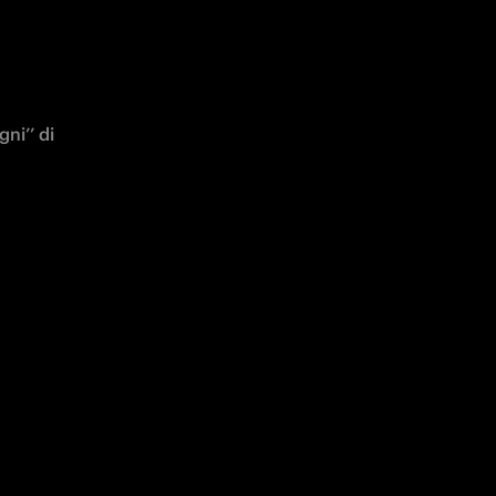
i’’ di 