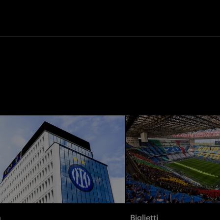
à
Biglietti