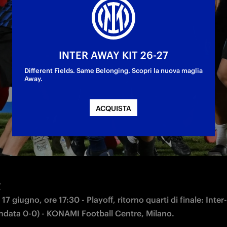
INTER AWAY KIT 26-27
8
Different Fields. Same Belonging. Scopri la nuova maglia
yoff: Inter-Bologna 0-0, 3 - 1 dcr.

Away.
pione d’Italia U18
ACQUISTA
emifinale andata: Inter-Parma 2-1

Bersani, 81' Cerutti
7
17 giugno, ore 17:30 - Playoff, ritorno quarti di finale: Inter-
ndata 0-0) - KONAMI Football Centre, Milano.