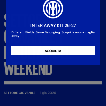
SETTORE
INTER AWAY KIT 26-27
GIOVANILE,
I
Different Fields. Same Belonging. Scopri la nuova maglia
Away.
RISULTATI
DEL
ACQUISTA
WEEKEND
—
1 giu 2026
SETTORE GIOVANILE