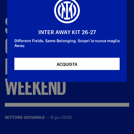
SETTORE
INTER AWAY KIT 26-27
GIOVANILE,
I
Different Fields. Same Belonging. Scopri la nuova maglia
Away.
RISULTATI
DEL
ACQUISTA
WEEKEND
—
8 giu 2026
SETTORE GIOVANILE