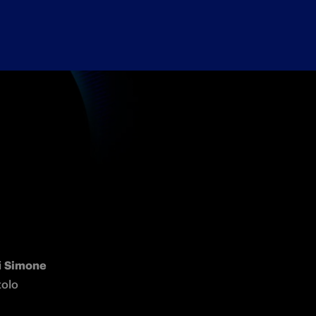
 
Simone 
olo 