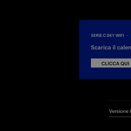
SERIE C SKY WIFI
Scarica il cale
CLICCA QUI
Versione 