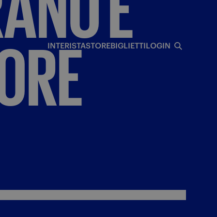
RANO
È
I
ORE
INTERISTA
STORE
BIGLIETTI
LOGIN