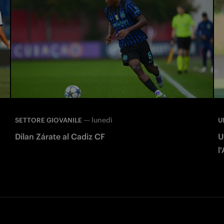
—
lunedì
SETTORE GIOVANILE
U
Dilan Zárate al Cadiz CF
U
l