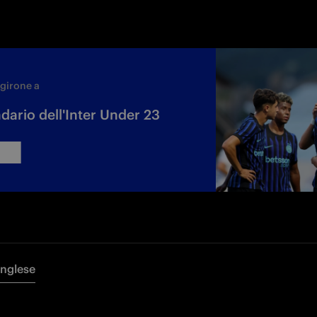
girone a
ndario dell'Inter Under 23
Inglese