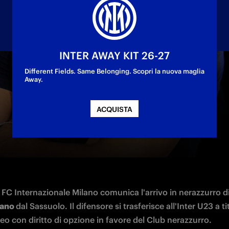
INTER AWAY KIT 26-27
Different Fields. Same Belonging. Scopri la nuova maglia
Away.
ritto d'opzione per il difensore classe 2004
ACQUISTA
FC Internazionale Milano comunica l'arrivo in nerazzurro di
ano 
dal Sassuolo. Il difensore si trasferisce all'Inter U23 a tit
o con diritto di opzione in favore del Club nerazzurro.