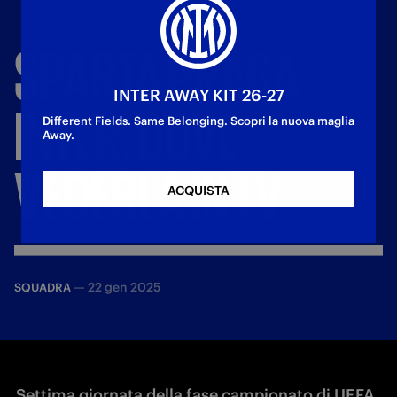
SPARTA
PRAGA
-
INTER AWAY KIT 26-27
INTER,
DOVE
Different Fields. Same Belonging. Scopri la nuova maglia
Away.
VEDERLA
IN
TV
ACQUISTA
—
22 gen 2025
SQUADRA
Settima giornata della fase campionato di UEFA