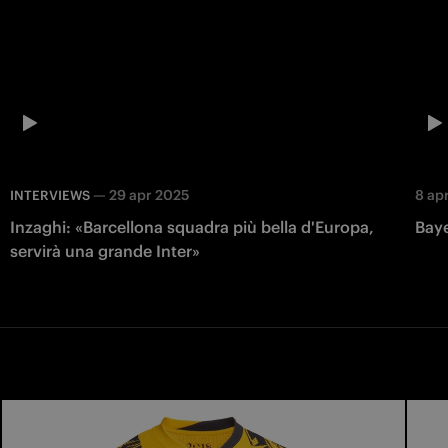
—
29 apr 2025
8 ap
INTERVIEWS
Inzaghi: «Barcellona squadra più bella d'Europa,
Baye
servirà una grande Inter»