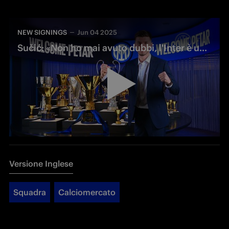
NEW SIGNINGS
Jun 04 2025
Sučić: «Non ho mai avuto dubbi, l'Inter è uno dei Club più grandi d'Europa»
Versione Inglese
Squadra
Calciomercato