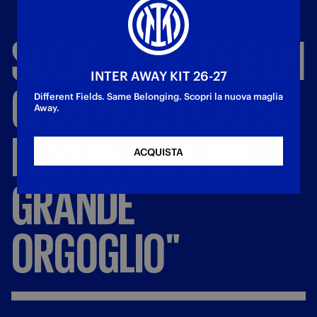
SUČIĆ:
"L'INTER
È
UN
INTER AWAY KIT 26-27
CLUB
PRESTIGIOSO,
Different Fields. Same Belonging. Scopri la nuova maglia
Away.
ESSERE
QUI
È
UN
ACQUISTA
GRANDE
ORGOGLIO"