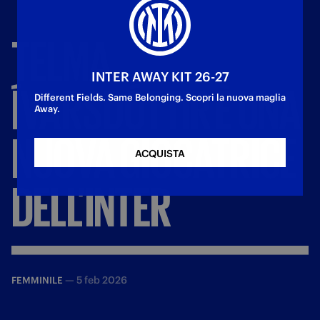
TELMA
INTER AWAY KIT 26-27
ÍVARSDÓTTIR
È
UNA
Different Fields. Same Belonging. Scopri la nuova maglia
Away.
NUOVA
GIOCATRICE
ACQUISTA
DELL’INTER
—
5 feb 2026
FEMMINILE