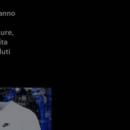
 anno
ture,
ita
luti