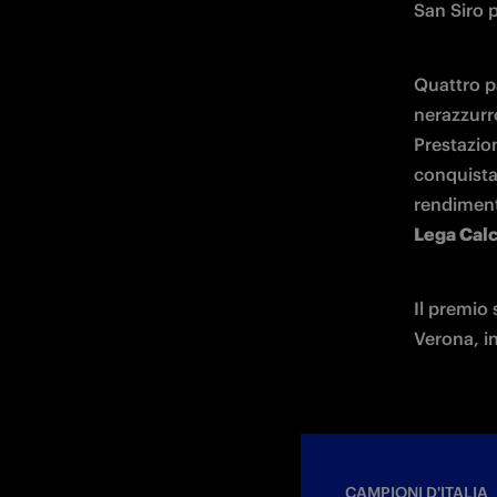
San Siro p
Quattro pa
nerazzurro
Prestazion
conquista 
rendiment
Lega Calc
Il premio 
Verona, i
CAMPIONI D'ITALIA