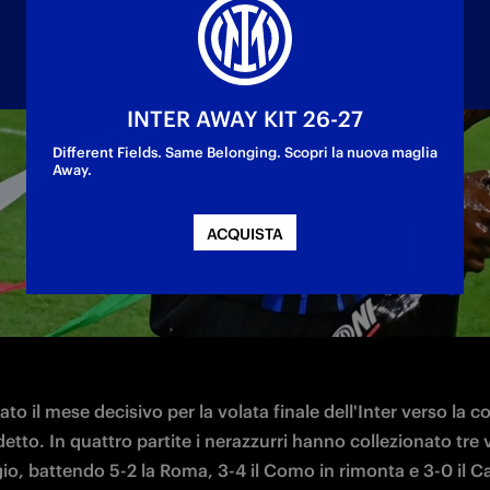
INTER AWAY KIT 26-27
Different Fields. Same Belonging. Scopri la nuova maglia
Away.
razzurro, decisivo nello sprint finale dell'Inter
ACQUISTA
tato il mese decisivo per la volata finale dell'Inter verso la c
etto. In quattro partite i nerazzurri hanno collezionato tre vi
o, battendo 5-2 la Roma, 3-4 il Como in rimonta e 3-0 il Cag