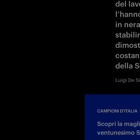
del la
l’hann
in ner
stabil
dimost
costant
della S
Luigi De S
CAMPIONI D'ITALIA
Scopri la magli
ventunesimo S