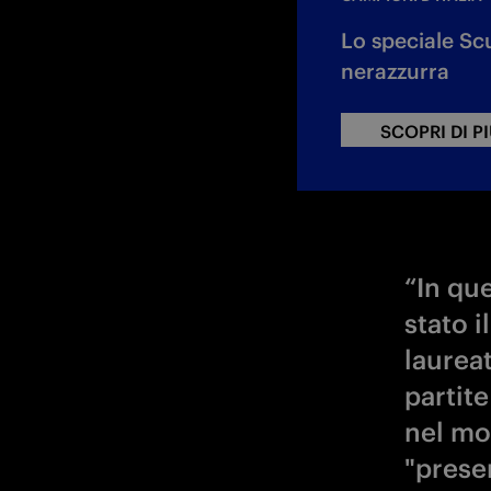
Lo speciale Scu
nerazzurra
SCOPRI DI P
“In qu
stato i
laureat
partit
nel mo
"prese