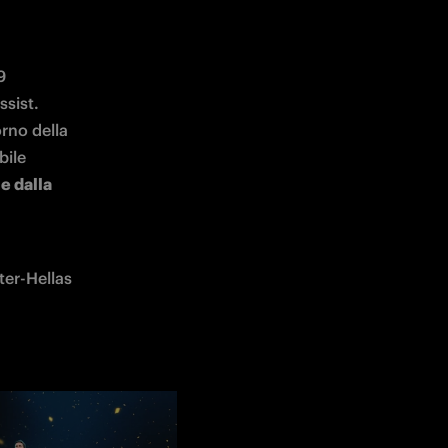
 
sist. 
rno della 
ile 
e dalla 
er-Hellas 