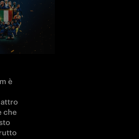
am è
uattro
e che
sto
rutto