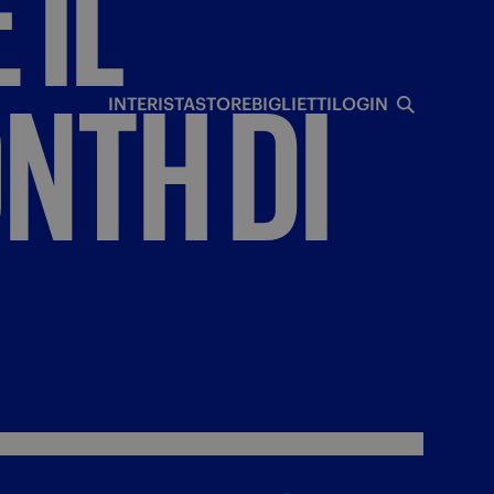
È
IL
I
NTH
DI
INTERISTA
STORE
BIGLIETTI
LOGIN