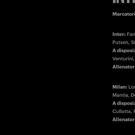
Marcatori
Inter:
 Far
A disposi
Allenator
Milan:
 Lo
A disposi
Allenator