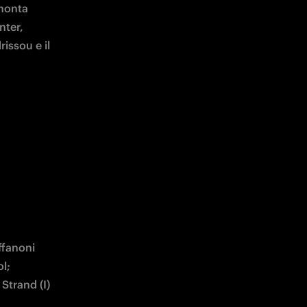
monta 
nter, 
issou e il 
ffanoni 
l; 
Strand (I) 