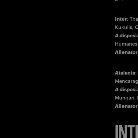
Inter
: Th
A disposi
Allenator
Atalanta
:
A disposi
Allenator
INT