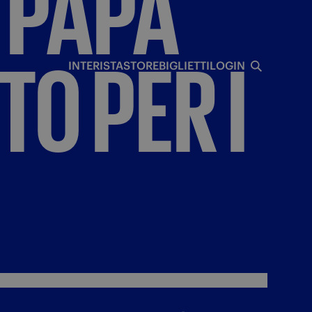
PAPÀ
I
TO
PER
I
INTERISTA
STORE
BIGLIETTI
LOGIN