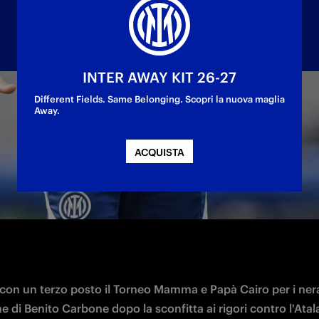
INTER AWAY KIT 26-27
Different Fields. Same Belonging. Scopri la nuova maglia
Away.
ori contro l'Atalanta vince la finale per il terzo 
ACQUISTA
 con un terzo posto il Torneo Mamma e Papà Cairo per i neraz
 di Benito Carbone dopo la sconfitta ai rigori contro l'Atala