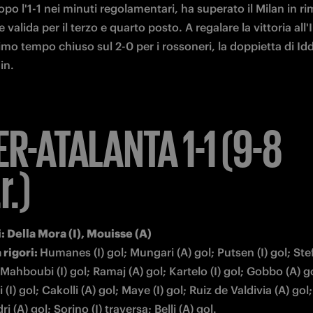
opo l'1-1 nei minuti regolamentari, ha superato il Milan in ri
e valida per il terzo e quarto posto. A regalare la vittoria all'I
imo tempo chiuso sul 2-0 per i rossoneri, la doppietta di Iddr
in. 
ER-ATALANTA 1-1 (
9-8
r.)
: 
Della Mora (I), Mouisse (A)
rigori: 
Humanes (I) gol; Mungari (A) gol; Putsen (I) gol; Ste
l Mahboubi (I) gol; Ramaj (A) gol; Kartelo (I) gol; Gobbo (A) go
 (I) gol; Cakolli (A) gol; Maye (I) gol; Ruiz de Valdivia (A) gol; 
i (A) gol; Sorino (I) traversa; Belli (A) gol.