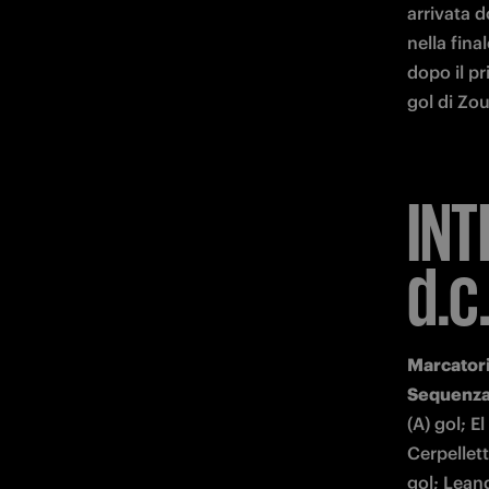
arrivata d
nella final
dopo il pr
gol di Zou
INT
d.c.
Marcatori
Sequenza 
(A) gol; E
Cerpelletti
gol; Leandr