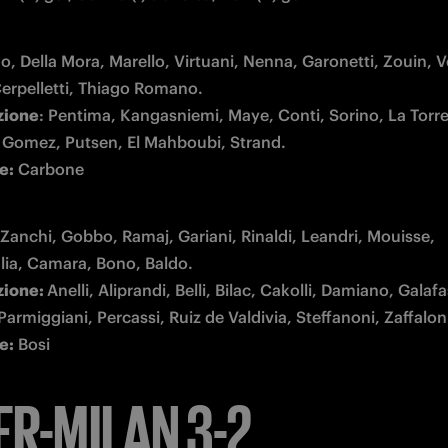
ao, Della Mora, Marello, Virtuani, Nenna, Garonetti, Zouin, Ve
zione
: Pentima, Kangasniemi, Maye, Conti, Sorino, La Torre,
e:
 Carbone
 Zanchi, Gobbo, Ramaj, Gariani, Rinaldi, Leandri, Mouisse, 
zione: 
Anelli, Aliprandi, Belli, Bilac, Cakolli, Damiano, Galafas
e:
 Bosi
ER-MILAN 3-2