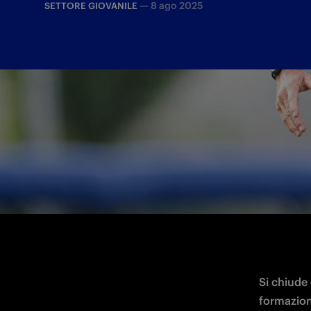
—
8 ago 2025
SETTORE GIOVANILE
L'Inter di Carboni dopo la sconfitta ai rig
rimonta per 3-2
Si chiude
formazione