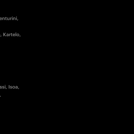
nturini, 
 Kartelo, 
si, Isoa, 