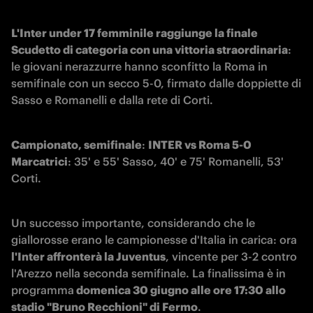
L'Inter under 17 femminile raggiunge la finale 
Scudetto di categoria con una vittoria straordinaria
: 
le giovani nerazzurre hanno sconfitto la Roma in 
semifinale con un secco 5-0, firmato dalle doppiette di 
Sasso e Romanelli e dalla rete di Corti. 
Campionato, semifinale
: 
INTER vs Roma 5-0

Marcatrici
: 35' e 55' Sasso, 40' e 75' Romanelli, 53' 
Corti. 
Un successo importante, considerando che le 
giallorosse erano le campionesse d'Italia in carica: ora 
l'Inter affronterà la Juventus
, vincente per 3-2 contro 
l'Arezzo nella seconda semifinale. La finalissima è in 
programma
 domenica 30 giugno alle ore 17:30 allo 
stadio "Bruno Recchioni" di Fermo
.