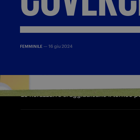
—
16 giu 2024
FEMMINILE
Le nerazzurre si aggiudicano il torneo 