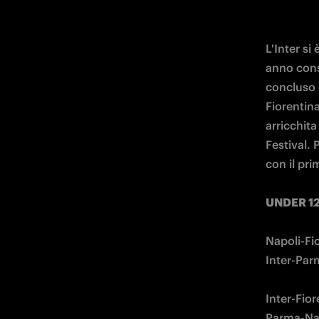
L'Inter si
anno cons
concluso d
Fiorentina
arricchit
Festival. 
con il pri
UNDER 12
Napoli-Fio
Inter-Par
Inter-Fior
Parma-Nap