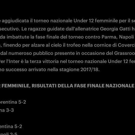
 è aggiudicata il torneo nazionale Under 12 femminile per il 
ecutivo. Le ragazze guidate dall'allenatrice Georgia Gatti 
a imbattute la fase finale del torneo contro Parma, Napoli 
, finendo per alzare al cielo il trofeo nella cornice di Coverc
a dal numeroso pubblico presente in occasione del Grassroot
Per l'Inter è la terza vittoria nel torneo nazionale Under 12 fe
mo successo arrivato nella stagione 2017/18. 

 FEMMINILE, RISULTATI DELLA FASE FINALE NAZIONALE

rentina 5-2

ma 3-3

entina 5-2

oli 2-5
