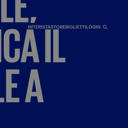
LE,
I
ICA
IL
INTERISTA
STORE
BIGLIETTI
LOGIN
LE
A