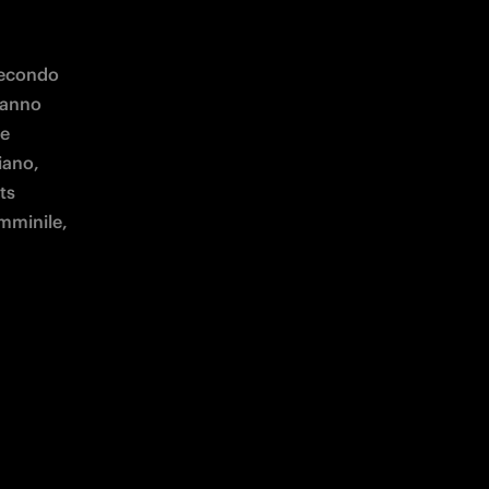
secondo 
hanno 
e 
iano, 
s 
mminile, 