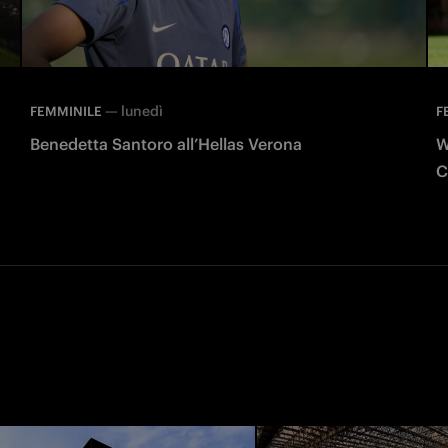
—
lunedì
FEMMINILE
F
Benedetta Santoro all’Hellas Verona
W
C