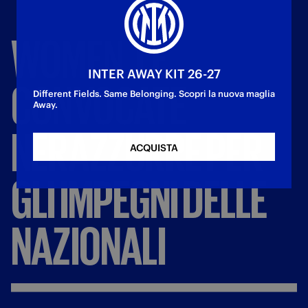
WOMEN,
LE
INTER AWAY KIT 26-27
CONVOCATE
Different Fields. Same Belonging. Scopri la nuova maglia
Away.
NERAZZURRE
PER
ACQUISTA
GLI
IMPEGNI
DELLE
NAZIONALI