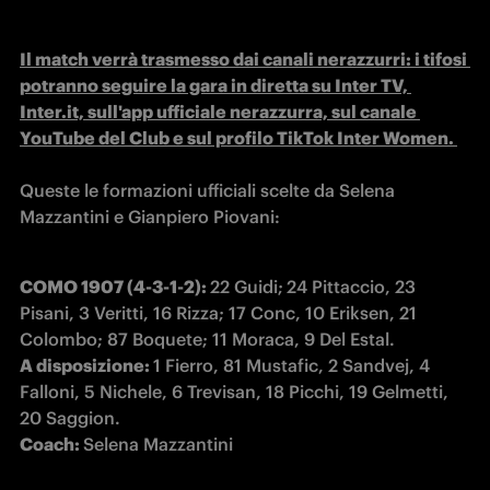
Il match verrà trasmesso dai canali nerazzurri: i tifosi 
potranno seguire la gara in diretta su Inter TV, 
Inter.it, sull'app ufficiale nerazzurra, sul canale 
YouTube del Club e sul profilo TikTok Inter Women. 
Queste le formazioni ufficiali scelte da Selena 
Mazzantini e Gianpiero Piovani:
COMO 1907 (4-3-1-2): 
22 Guidi;
24 Pittaccio, 23 
Pisani, 3 Veritti, 16 Rizza; 17 Conc, 10 Eriksen, 21 
A disposizione: 
1 Fierro, 81 Mustafic, 2 Sandvej, 4 
Falloni, 5 Nichele, 6 Trevisan, 18 Picchi, 19 Gelmetti, 
Coach: 
Selena Mazzantini