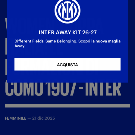
WOMEN,
COPPA
INTER AWAY KIT 26-27
ITALIA:
LE
Different Fields. Same Belonging. Scopri la nuova maglia
Away.
FORMAZIONI
DI
ACQUISTA
COMO
1907
-
INTER
—
21 dic 2025
FEMMINILE