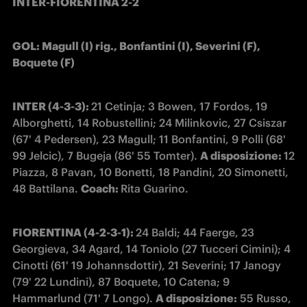
INTER-FIORENTINA 2-2
GOL: Magull (I) rig., Bonfantini (I), Severini (F), 
Boquete (F)
INTER (4-3-3): 
21 Cetinja; 3 Bowen, 17 Fordos, 19 
Alborghetti, 14 Robustellini; 24 Milinkovic, 27 Csiszar 
(67' 4 Pedersen), 23 Magull; 11 Bonfantini, 9 Polli (68' 
99 Jelcic), 7 Bugeja (86' 55 Tomter). 
A disposizione: 
12 
Piazza, 8 Pavan, 10 Bonetti, 18 Pandini, 20 Simonetti, 
48 Battilana. 
Coach: 
Rita Guarino.
FIORENTINA (4-2-3-1): 
24 Baldi; 44 Faerge, 23 
Georgieva, 34 Agard, 14 Toniolo (27 Tucceri Cimini); 4 
Cinotti (61' 19 Johannsdottir), 21 Severini; 17 Janogy 
(79' 22 Lundini), 87 Boquete, 10 Catena; 9 
Hammarlund (71' 7 Longo). 
A disposizione:
 55 Russo, 