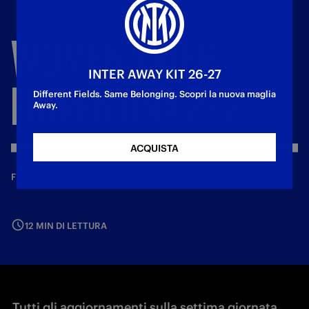
WOMEN,
INTER
-
INTER AWAY KIT 26-27
FIORENTINA
2
-
2
Different Fields. Same Belonging. Scopri la nuova maglia
Away.
ACQUISTA
—
1 mag 2024
FEMMINILE
12 MIN DI LETTURA
Tutti gli aggiornamenti sulla settima giornata