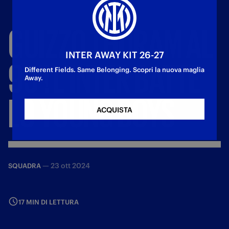
GUIZZO
THURAM
AL
INTER AWAY KIT 26-27
93'!
L'INTER
BATTE
Different Fields. Same Belonging. Scopri la nuova maglia
Away.
LO
YOUNG
BOYS
ACQUISTA
—
23 ott 2024
SQUADRA
17 MIN DI LETTURA