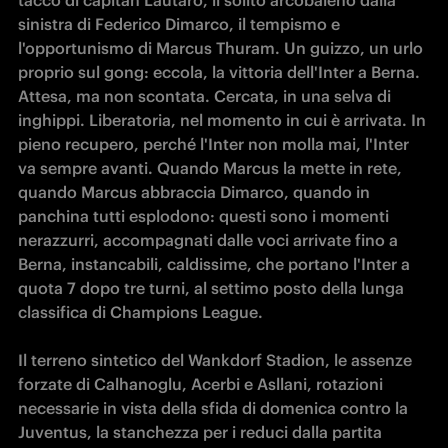
tacco di capitan Lautaro, il solito arcobaleno dalla 
sinistra di Federico Dimarco, il tempismo e 
l'opportunismo di Marcus Thuram. Un guizzo, un urlo 
proprio sul gong: eccola, la vittoria dell'Inter a Berna. 
Attesa, ma non scontata. Cercata, in una selva di 
inghippi. Liberatoria, nel momento in cui è arrivata. In 
pieno recupero, perché l'Inter non molla mai, l'Inter 
va sempre avanti. Quando Marcus la mette in rete, 
quando Marcus abbraccia Dimarco, quando in 
panchina tutti esplodono: questi sono i momenti 
nerazzurri, accompagnati dalle voci arrivate fino a 
Berna, instancabili, caldissime, che portano l'Inter a 
quota 7 dopo tre turni, al settimo posto della lunga 
classifica di Champions League.

Il terreno sintetico del Wankdorf Stadion, le assenze 
forzate di Calhanoglu, Acerbi e Asllani, rotazioni 
necessarie in vista della sfida di domenica contro la 
Juventus, la stanchezza per i reduci dalla partita 