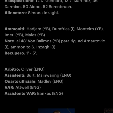
A disposizione
: 12 Di Gennaro, 13 J. Martinez, 36 
Allenatore
: Simone Inzaghi.
Ammoniti
: Hadjam (YB), Dumfries (I), Monteiro (YB), 
Note
: al 48' Von Ballmos (YB) para rig. ad Arnautovic 
(I); ammonito S. Inzaghi (I)
Recupero
: 1' - 5'.
Arbitro
Assistenti
Quarto ufficiale
VAR
Assistente VAR
: Bankes (ENG)