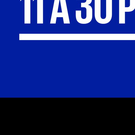
11
A
30