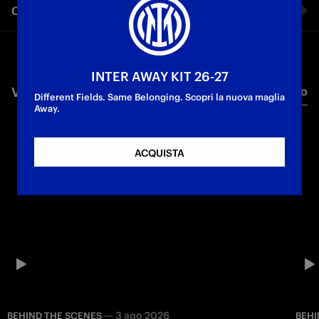
Condividi video
come Maicon.
Facebook
INTER AWAY KIT 26-27
VIDEO CORRELATI
Tutti i video
Twitter
Different Fields. Same Belonging. Scopri la nuova maglia
Away.
Whatsapp
ACQUISTA
E-mail
Copia link
—
3 ago 2026
BEHIND THE SCENES
BEHI