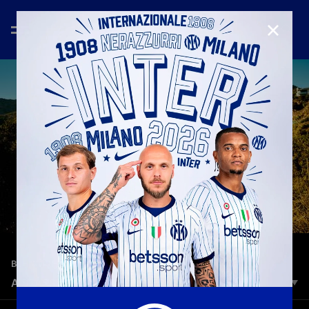
CHIUD
—
19 giu 2025
BEHIND THE SCENES
A SPASSO PER LOS ANGELES CON MAICON
Il modo migliore per visitare LA? Con una guida d'eccezione