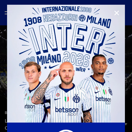
CHIUD
—
6 mag 2025
BEHIND THE SCENES
LO SPETTACOLO DI SAN SIRO: LA
COREOGRAFIA DI INTER-BARCELLONA