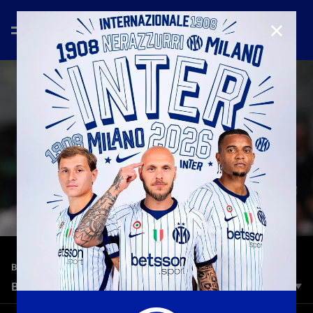
CHIUD
—
28 mag 2023
BEST MOMENTS | SEASON 2022/23
BEST MOMENTS | INTER-ATALANTA
La grande prestazione della Lu-La e il gol di Barella. Riviviamo