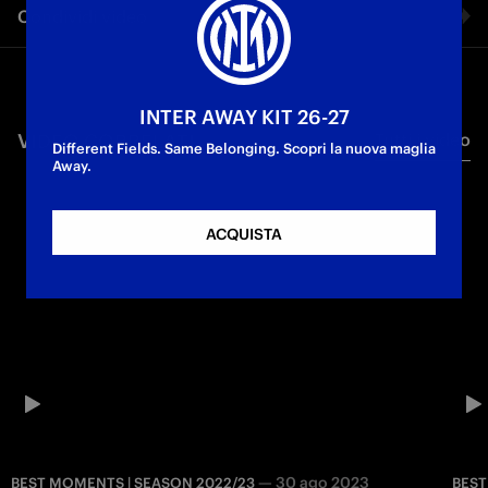
Condividi video
attraverso le immagini delle nostre telecamere esclusive la
vittoria nerazzurra contro l’Atalanta.
Facebook
First Team
Serie A
INTER AWAY KIT 26-27
VIDEO CORRELATI
Tutti i video
Twitter
Different Fields. Same Belonging. Scopri la nuova maglia
Away.
Whatsapp
ACQUISTA
E-mail
Copia link
—
30 ago 2023
BEST MOMENTS | SEASON 2022/23
BEST