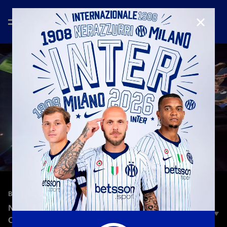
CHIUD
—
17 mag 2023
BEST MOMENTS | SEASON 2022/23
NEXT STOP ISTANBUL: IL NOSTRO PERCORSO IN
CHAMPIONS, DAI GIRONI ALLA FINALE