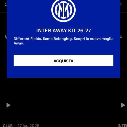
Condividi video
First Team
Facebook
INTER AWAY KIT 26-27
VIDEO CORRELATI
Tutti i video
Twitter
Different Fields. Same Belonging. Scopri la nuova maglia
Away.
Whatsapp
ACQUISTA
E-mail
Copia link
—
17 lug 2026
CLUB
INTE