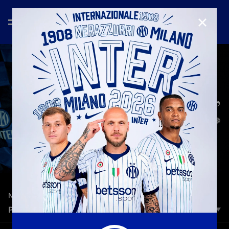
CHIUD
—
9 giu 2025
NEW SIGNINGS
PER DIFENDERLA. ANCORA UNA VOLTA.
Internazionale da sempre. #ForzaInter #WelcomeCristian