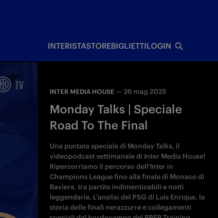
I
INTERISTA
STORE
BIGLIETTI
LOGIN
—
26 mag 2025
INTER MEDIA HOUSE
Monday Talks | Speciale
Road To The Final
Una puntata speciale di Monday Talks, il
videopodcast settimanale di Inter Media House!
Ripercorriamo il percorso dell'Inter in
Champions League fino alla finale di Monaco di
Baviera, tra partite indimenticabili e notti
leggendarie. L'analisi del PSG di Luis Enrique, la
storia delle finali nerazzurre e collegamenti
speciali dal bordocampo del BPER Training