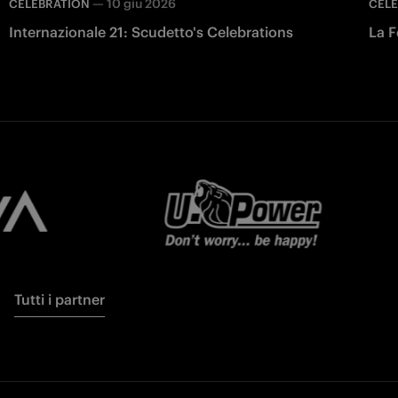
—
10 giu 2026
CELEBRATION
CEL
Internazionale 21: Scudetto's Celebrations
La F
Tutti i partner