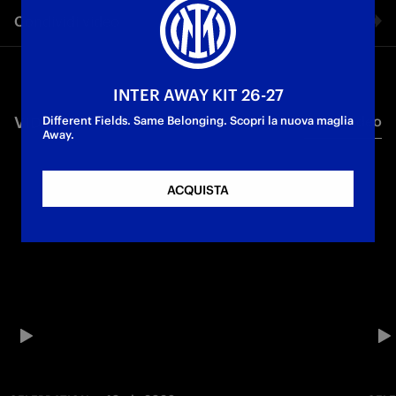
Condividi video
Facebook
INTER AWAY KIT 26-27
VIDEO CORRELATI
Tutti i video
Twitter
Different Fields. Same Belonging. Scopri la nuova maglia
Away.
Whatsapp
ACQUISTA
E-mail
Copia link