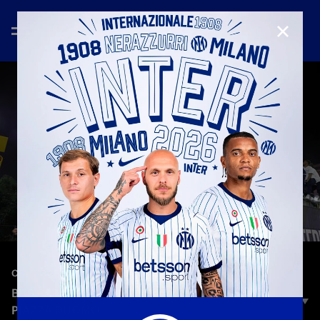
CHIUD
—
17 mag 2026
CELEBRATION
BUS PARADE: L'ARRIVO DEI NERAZZURRI IN
PIAZZA DUOMO