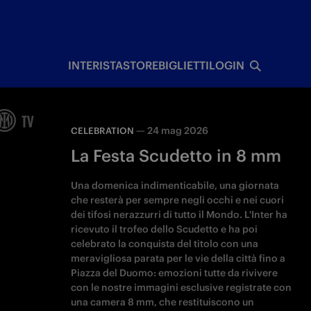
I
INTERISTA
STORE
BIGLIETTI
LOGIN
—
24 mag 2026
CELEBRATION
La Festa Scudetto in 8 mm
Una domenica indimenticabile, una giornata
che resterà per sempre negli occhi e nei cuori
dei tifosi nerazzurri di tutto il Mondo. L'Inter ha
ricevuto il trofeo dello Scudetto e ha poi
celebrato la conquista del titolo con una
meravigliosa parata per le vie della città fino a
Piazza del Duomo: emozioni tutte da rivivere
con le nostre immagini esclusive registrate con
una camera 8 mm, che restituiscono un