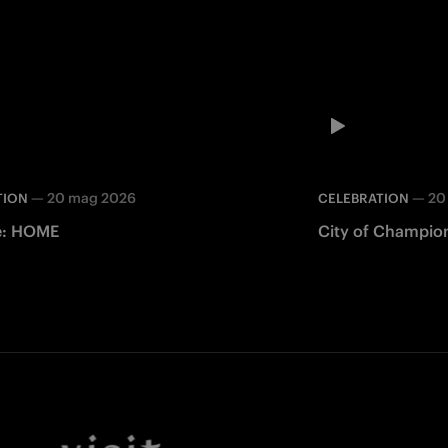
—
20 mag 2026
—
20
TION
CELEBRATION
de: HOME
City of Champion
Facebook
Twitter