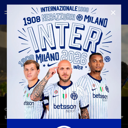
CHIUD
—
20 mag 2026
CELEBRATION
LAST RIDE: HOME
Slowed down 21 times