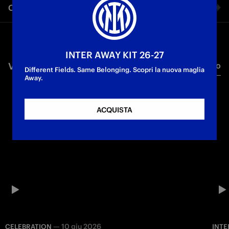
Condividi video
Campioni d'Italia
Bus parade
Facebook
INTER AWAY KIT 26-27
VIDEO CORRELATI
Tutti i video
Twitter
Different Fields. Same Belonging. Scopri la nuova maglia
Away.
Whatsapp
ACQUISTA
E-mail
Copia link
—
10 giu 2026
CELEBRATION
INTE