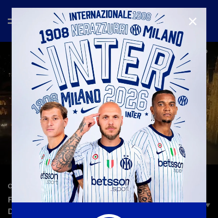
CHIUD
—
17 mag 2026
CELEBRATION
FESTA SCUDETTO: I CAMPIONI D'ITALIA IN
DUOMO