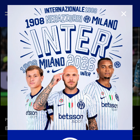
CHIUD
—
2 lug 2024
PLAYERS
EVERY GOAL | ALEXIS SANCHEZ
I Campioni sono così Tutti i gol del Niño in maglia nerazzurra