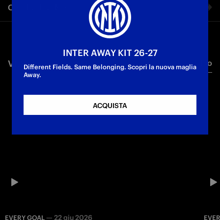
Condividi video
First Team
Facebook
INTER AWAY KIT 26-27
VIDEO CORRELATI
Tutti i video
Twitter
Different Fields. Same Belonging. Scopri la nuova maglia
Away.
Whatsapp
ACQUISTA
E-mail
Copia link
—
22 giu 2026
EVERY GOAL
EVER