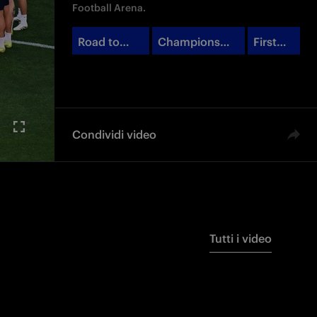
Football Arena.
Road to
Champions
First
Munich
League
Team
Condividi video
Tutti i video