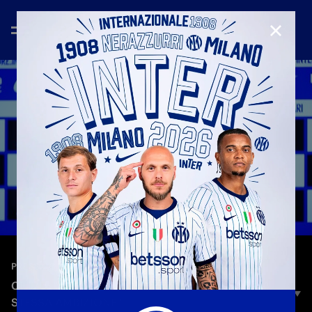
CHIUD
—
16 apr 2026
PRESS CONFERENCE
CHIVU: "MANTENIAMO LO STESSO SPIRITO E LA
STESSA AMBIZIONE"