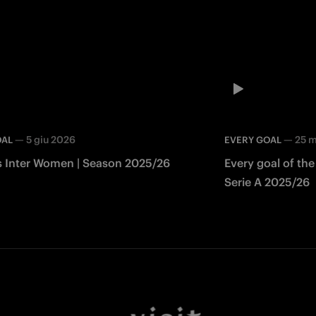
—
5 giu 2026
—
25 
OAL
EVERY GOAL
ls Inter Women | Season 2025/26
Every goal of the
Serie A 2025/26
Facebook
Twitter