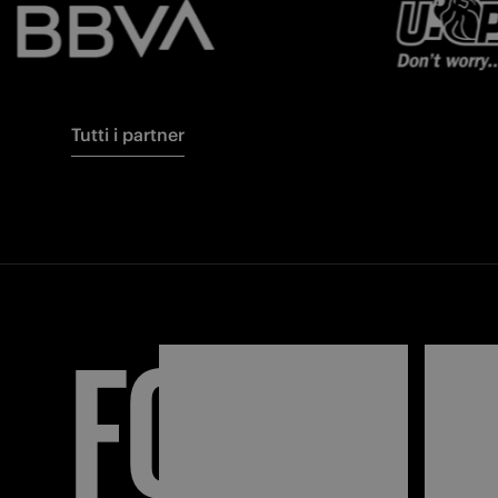
Tutti i partner
FORZA
I